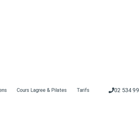
02 534 99
iens
Cours Lagree & Pilates
Tarifs
02 534 99
iens
Cours Lagree & Pilates
Tarifs