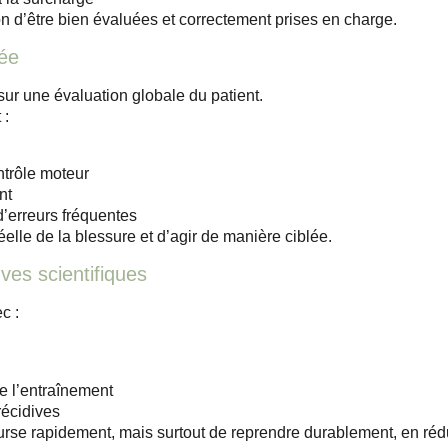
on d’être bien évaluées et correctement prises en charge.
sée
 sur une
évaluation globale du patient
.
 :
ntrôle moteur
nt
d’erreurs fréquentes
éelle de la blessure
et d’agir de manière ciblée.
ves scientifiques
ec :
e l’entraînement
récidives
ourse rapidement, mais surtout de
reprendre durablement
, en réd