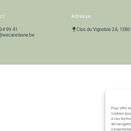
ct :
Adresse :
34 99 41
Clos du Vignoble 2A, 1380
@wecarelasne.be
Pour offrir 
cookies pour
à ces techn
de navigatio
consentement