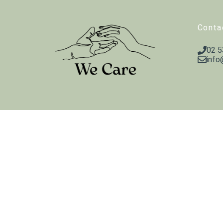
Conta
02 5
info