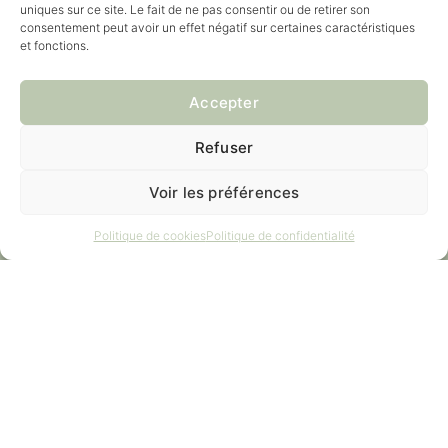
uniques sur ce site. Le fait de ne pas consentir ou de retirer son
consentement peut avoir un effet négatif sur certaines caractéristiques
et fonctions.
Accepter
Refuser
Voir les préférences
Politique de cookies
Politique de confidentialité
Contact :
02 534 99 41
info@wecarelasne.be
Adresse :
Clos du Vignoble 2A, 1380 Lasne
Suivez-nous !