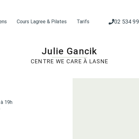
02 534 99
iens
Cours Lagree & Pilates
Tarifs
Julie Gancik
CENTRE WE CARE À LASNE
 à 19h
h